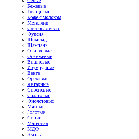
Серые
Бежевые
Глянцевые
Кофе с молоком
Металлик
Слоновая кость
Фуксия
Шоколад
Шампань
Оливковые
Оранжевые
Вишневые
Изумрудные
Венге
Ореховые
Янтарные
Сиреневые
Салатовые
Фиолетовые
Мятные
Золотые
Синие
Материал
МДФ
Эмаль