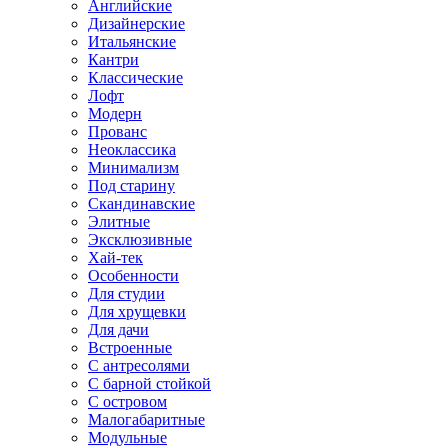
Английские
Дизайнерские
Итальянские
Кантри
Классические
Лофт
Модерн
Прованс
Неоклассика
Минимализм
Под старину
Скандинавские
Элитные
Эксклюзивные
Хай-тек
Особенности
Для студии
Для хрущевки
Для дачи
Встроенные
С антресолями
С барной стойкой
С островом
Малогабаритные
Модульные