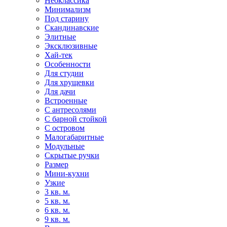
Неоклассика
Минимализм
Под старину
Скандинавские
Элитные
Эксклюзивные
Хай-тек
Особенности
Для студии
Для хрущевки
Для дачи
Встроенные
С антресолями
С барной стойкой
С островом
Малогабаритные
Модульные
Скрытые ручки
Размер
Мини-кухни
Узкие
3 кв. м.
5 кв. м.
6 кв. м.
9 кв. м.