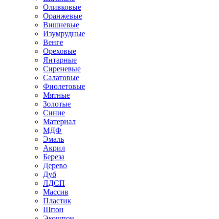
Оливковые
Оранжевые
Вишневые
Изумрудные
Венге
Ореховые
Янтарные
Сиреневые
Салатовые
Фиолетовые
Мятные
Золотые
Синие
Материал
МДФ
Эмаль
Акрил
Береза
Дерево
Дуб
ЛДСП
Массив
Пластик
Шпон
Экошпон