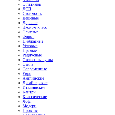
С патиной
ДСП
Стоимость
Дешевые
Дорогие
Эконом-класс
Элитные
Форма
П-образные
Угловые
Прямые
Радиусные
Скошенные углы
Стиль
Современные
Евро
Английские
Дизайнерские
Итальянские
Кантри
Классические
Лофт
Модерн
Прованс