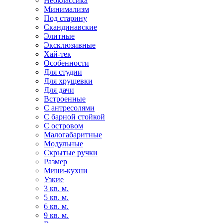
Неоклассика
Минимализм
Под старину
Скандинавские
Элитные
Эксклюзивные
Хай-тек
Особенности
Для студии
Для хрущевки
Для дачи
Встроенные
С антресолями
С барной стойкой
С островом
Малогабаритные
Модульные
Скрытые ручки
Размер
Мини-кухни
Узкие
3 кв. м.
5 кв. м.
6 кв. м.
9 кв. м.