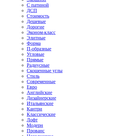
С патиной
ДСП
Стоимость
Дешевые
Дорогие
Эконом-класс
Элитные
Форма
П-образные
Угловые
Прямые
Радиусные
Скошенные углы
Стиль
Современные
Евро
Английские
Дизайнерские
Итальянские
Кантри
Классические
Лофт
Модерн
Прованс