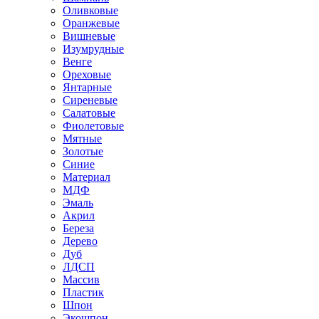
Оливковые
Оранжевые
Вишневые
Изумрудные
Венге
Ореховые
Янтарные
Сиреневые
Салатовые
Фиолетовые
Мятные
Золотые
Синие
Материал
МДФ
Эмаль
Акрил
Береза
Дерево
Дуб
ЛДСП
Массив
Пластик
Шпон
Экошпон