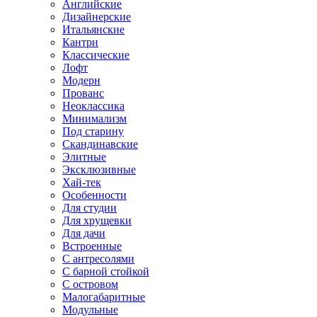
Английские
Дизайнерские
Итальянские
Кантри
Классические
Лофт
Модерн
Прованс
Неоклассика
Минимализм
Под старину
Скандинавские
Элитные
Эксклюзивные
Хай-тек
Особенности
Для студии
Для хрущевки
Для дачи
Встроенные
С антресолями
С барной стойкой
С островом
Малогабаритные
Модульные