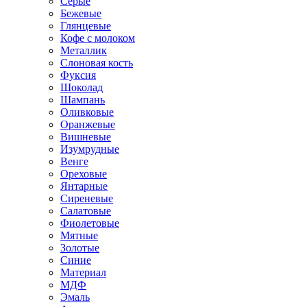
Серые
Бежевые
Глянцевые
Кофе с молоком
Металлик
Слоновая кость
Фуксия
Шоколад
Шампань
Оливковые
Оранжевые
Вишневые
Изумрудные
Венге
Ореховые
Янтарные
Сиреневые
Салатовые
Фиолетовые
Мятные
Золотые
Синие
Материал
МДФ
Эмаль