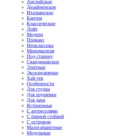
Английские
Дизайнерские
Итальянские
Кантри
Классические
Лофт
Модерн
Прованс
Неоклассика
Минимализм
Под старину
Скандинавские
Элитные
Эксклюзивные
Хай-тек
Особенности
Для студии
Для хрущевки
Для дачи
Встроенные
С антресолями
С барной стойкой
С островом
Малогабаритные
Модульные