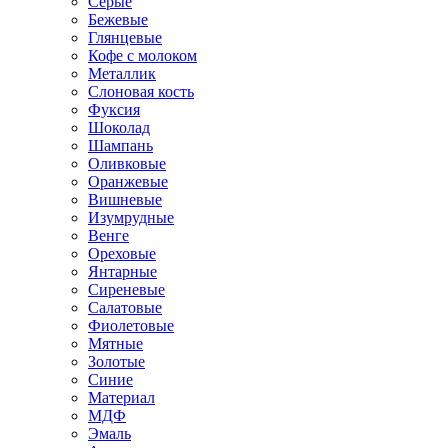
Серые
Бежевые
Глянцевые
Кофе с молоком
Металлик
Слоновая кость
Фуксия
Шоколад
Шампань
Оливковые
Оранжевые
Вишневые
Изумрудные
Венге
Ореховые
Янтарные
Сиреневые
Салатовые
Фиолетовые
Мятные
Золотые
Синие
Материал
МДФ
Эмаль