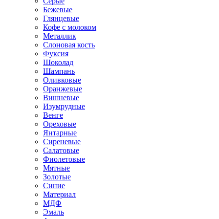
Серые
Бежевые
Глянцевые
Кофе с молоком
Металлик
Слоновая кость
Фуксия
Шоколад
Шампань
Оливковые
Оранжевые
Вишневые
Изумрудные
Венге
Ореховые
Янтарные
Сиреневые
Салатовые
Фиолетовые
Мятные
Золотые
Синие
Материал
МДФ
Эмаль