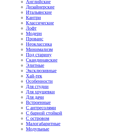
Английские
Дизайнерские
Итальянские
Кантри
Классические
Лофт
Модерн
Прованс
Неоклассика
Минимализм
Под старину
Скандинавские
Элитные
Эксклюзивные
Хай-тек
Особенности
Для студии
Для хрущевки
Для дачи
Встроенные
С антресолями
С барной стойкой
С островом
Малогабаритные
Модульные