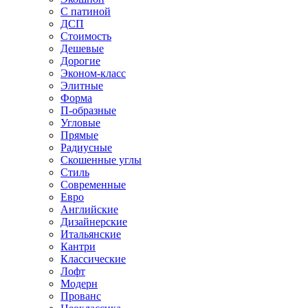
С патиной
ДСП
Стоимость
Дешевые
Дорогие
Эконом-класс
Элитные
Форма
П-образные
Угловые
Прямые
Радиусные
Скошенные углы
Стиль
Современные
Евро
Английские
Дизайнерские
Итальянские
Кантри
Классические
Лофт
Модерн
Прованс