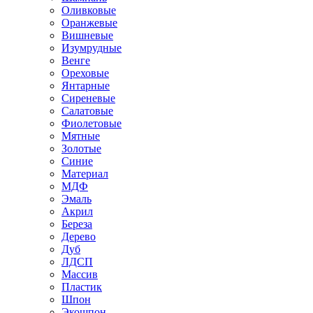
Оливковые
Оранжевые
Вишневые
Изумрудные
Венге
Ореховые
Янтарные
Сиреневые
Салатовые
Фиолетовые
Мятные
Золотые
Синие
Материал
МДФ
Эмаль
Акрил
Береза
Дерево
Дуб
ЛДСП
Массив
Пластик
Шпон
Экошпон