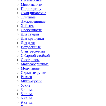
Неоклассика
Минимализм
Под старину
Скандинавские
Элитные
Эксклюзивные
Хай-тек
Особенности
Для студии
Для хрущевки
Для дачи
Встроенные
С антресолями
С барной стойкой
С островом
Малогабаритные
Модульные
Скрытые ручки
Размер
Мини-кухни
Узкие
3 кв. м.
5 кв. м.
6 кв. м.
9 кв. м.