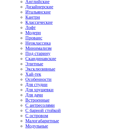
Английские
Дизайнерские
Итальянские
Кантри
Классические
Лофт
Модерн
Прованс
Неоклассика
Минимализм
Под старину
Скандинавские
Элитные
Эксклюзивные
Хай-тек
Особенности
Для студии
Для хрущевки
Для дачи
Встроенные
С антресолями
С барной стойкой
С островом
Малогабаритные
Модульные