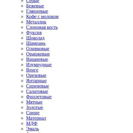
Серые
Бежевые
Глянцевые
Кофе с молоком
Металлик
Слоновая кость
Фуксия
Шоколад
Шампань
Оливковые
Оранжевые
Вишневые
Изумрудные
Венге
Ореховые
Янтарные
Сиреневые
Салатовые
Фиолетовые
Мятные
Золотые
Синие
Материал
МДФ
Эмаль