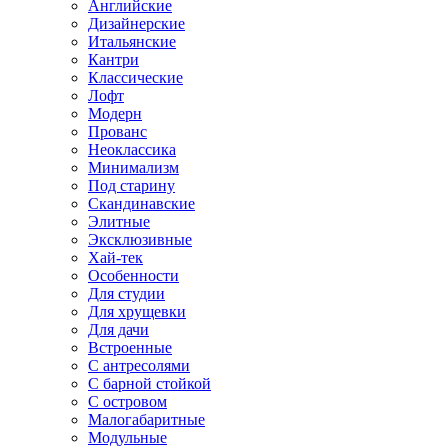
Английские
Дизайнерские
Итальянские
Кантри
Классические
Лофт
Модерн
Прованс
Неоклассика
Минимализм
Под старину
Скандинавские
Элитные
Эксклюзивные
Хай-тек
Особенности
Для студии
Для хрущевки
Для дачи
Встроенные
С антресолями
С барной стойкой
С островом
Малогабаритные
Модульные