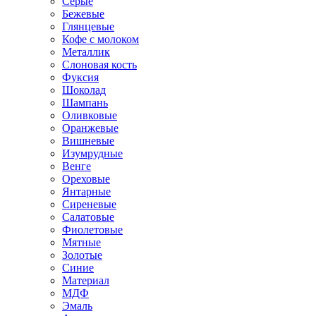
Серые
Бежевые
Глянцевые
Кофе с молоком
Металлик
Слоновая кость
Фуксия
Шоколад
Шампань
Оливковые
Оранжевые
Вишневые
Изумрудные
Венге
Ореховые
Янтарные
Сиреневые
Салатовые
Фиолетовые
Мятные
Золотые
Синие
Материал
МДФ
Эмаль