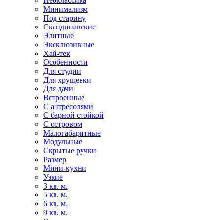
Неоклассика
Минимализм
Под старину
Скандинавские
Элитные
Эксклюзивные
Хай-тек
Особенности
Для студии
Для хрущевки
Для дачи
Встроенные
С антресолями
С барной стойкой
С островом
Малогабаритные
Модульные
Скрытые ручки
Размер
Мини-кухни
Узкие
3 кв. м.
5 кв. м.
6 кв. м.
9 кв. м.