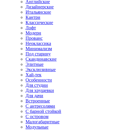
Английские
Дизайнерские
Итальянские
Кантри
Классические
Лофт
Модерн
Прованс
Неоклассика
Минимализм
Под старину
Скандинавские
Элитные
Эксклюзивные
Хай-тек
Особенности
Для студии
Для хрущевки
Для дачи
Встроенные
С антресолями
С барной стойкой
С островом
Малогабаритные
Модульные