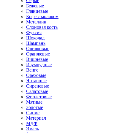
Серые
Бежевые
Глянцевые
Кофе с молоком
Металлик
Слоновая кость
Фуксия
Шоколад
Шампань
Оливковые
Оранжевые
Вишневые
Изумрудные
Венге
Ореховые
Янтарные
Сиреневые
Салатовые
Фиолетовые
Мятные
Золотые
Синие
Материал
МДФ
Эмаль