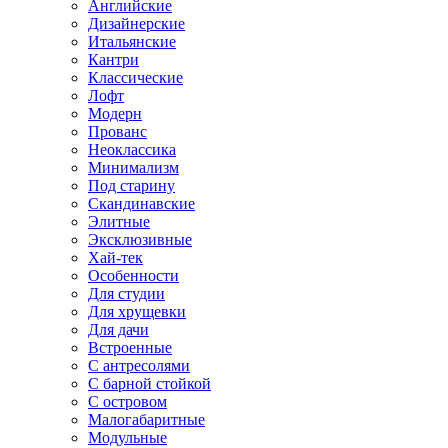
Английские
Дизайнерские
Итальянские
Кантри
Классические
Лофт
Модерн
Прованс
Неоклассика
Минимализм
Под старину
Скандинавские
Элитные
Эксклюзивные
Хай-тек
Особенности
Для студии
Для хрущевки
Для дачи
Встроенные
С антресолями
С барной стойкой
С островом
Малогабаритные
Модульные