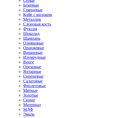
Серые
Бежевые
Глянцевые
Кофе с молоком
Металлик
Слоновая кость
Фуксия
Шоколад
Шампань
Оливковые
Оранжевые
Вишневые
Изумрудные
Венге
Ореховые
Янтарные
Сиреневые
Салатовые
Фиолетовые
Мятные
Золотые
Синие
Материал
МДФ
Эмаль