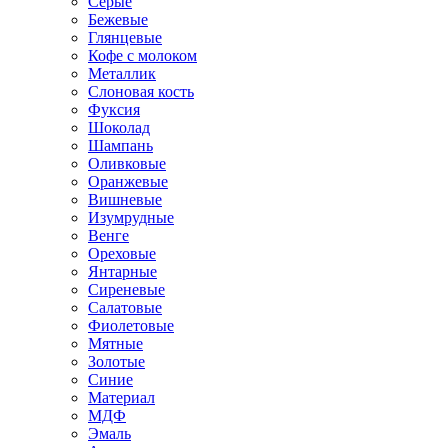
Серые
Бежевые
Глянцевые
Кофе с молоком
Металлик
Слоновая кость
Фуксия
Шоколад
Шампань
Оливковые
Оранжевые
Вишневые
Изумрудные
Венге
Ореховые
Янтарные
Сиреневые
Салатовые
Фиолетовые
Мятные
Золотые
Синие
Материал
МДФ
Эмаль