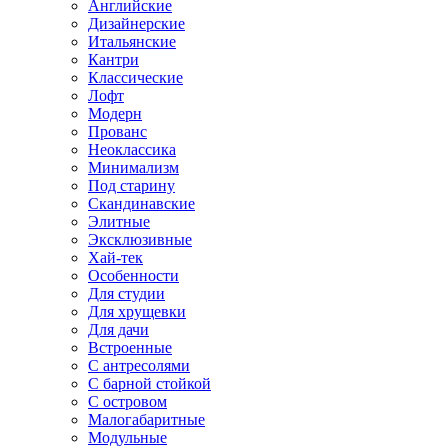
Английские
Дизайнерские
Итальянские
Кантри
Классические
Лофт
Модерн
Прованс
Неоклассика
Минимализм
Под старину
Скандинавские
Элитные
Эксклюзивные
Хай-тек
Особенности
Для студии
Для хрущевки
Для дачи
Встроенные
С антресолями
С барной стойкой
С островом
Малогабаритные
Модульные