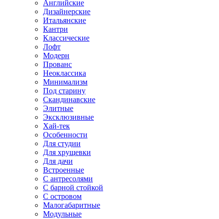
Английские
Дизайнерские
Итальянские
Кантри
Классические
Лофт
Модерн
Прованс
Неоклассика
Минимализм
Под старину
Скандинавские
Элитные
Эксклюзивные
Хай-тек
Особенности
Для студии
Для хрущевки
Для дачи
Встроенные
С антресолями
С барной стойкой
С островом
Малогабаритные
Модульные