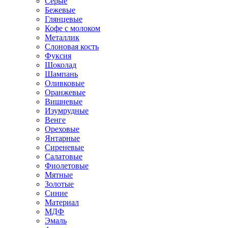
Серые
Бежевые
Глянцевые
Кофе с молоком
Металлик
Слоновая кость
Фуксия
Шоколад
Шампань
Оливковые
Оранжевые
Вишневые
Изумрудные
Венге
Ореховые
Янтарные
Сиреневые
Салатовые
Фиолетовые
Мятные
Золотые
Синие
Материал
МДФ
Эмаль