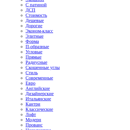
С патиной
ДСП
Стоимость
Дешевые
Дорогие
Эконом-класс
Элитные
Форма
П-образные
Угловые
Прямые
Радиусные
Скошенные углы
Стиль
Современные
Евро
Английские
Дизайнерские
Итальянские
Кантри
Классические
Лофт
Модерн
Прованс