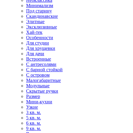
Неоклассика
Минимализм
Под старину
Скандинавские
Элитные
Эксклюзивные
Хай-тек
Особенности
Для студии
Для хрущевки
Для дачи
Встроенные
С антресолями
С барной стойкой
С островом
Малогабаритные
Модульные
Скрытые ручки
Размер
Мини-кухни
Узкие
3 кв. м.
5 кв. м.
6 кв. м.
9 кв. м.