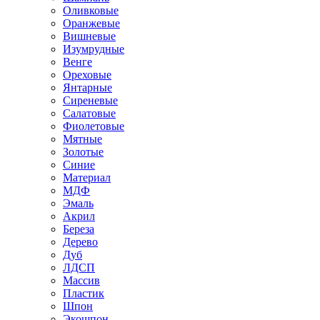
Оливковые
Оранжевые
Вишневые
Изумрудные
Венге
Ореховые
Янтарные
Сиреневые
Салатовые
Фиолетовые
Мятные
Золотые
Синие
Материал
МДФ
Эмаль
Акрил
Береза
Дерево
Дуб
ЛДСП
Массив
Пластик
Шпон
Экошпон