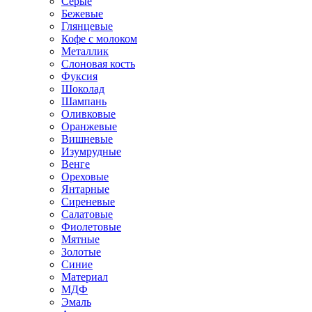
Серые
Бежевые
Глянцевые
Кофе с молоком
Металлик
Слоновая кость
Фуксия
Шоколад
Шампань
Оливковые
Оранжевые
Вишневые
Изумрудные
Венге
Ореховые
Янтарные
Сиреневые
Салатовые
Фиолетовые
Мятные
Золотые
Синие
Материал
МДФ
Эмаль