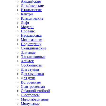
Английские
Дизайнерские
Итальянские
Кантри
Классические
Лофт
Модерн
Прованс
Неоклассика
Минимализм
Под старину
Скандинавские
Элитные
Эксклюзивные
Хай-тек
Особенности
Для студии
Для хрущевки
Для дачи
Встроенные
С антресолями
С барной стойкой
С островом
Малогабаритные
Модульные