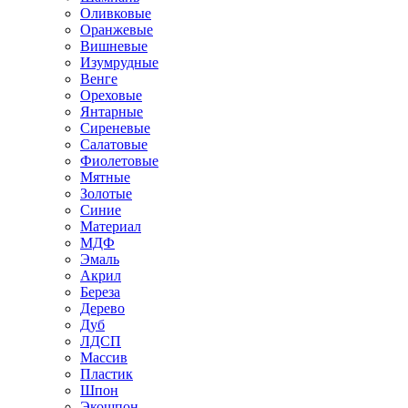
Оливковые
Оранжевые
Вишневые
Изумрудные
Венге
Ореховые
Янтарные
Сиреневые
Салатовые
Фиолетовые
Мятные
Золотые
Синие
Материал
МДФ
Эмаль
Акрил
Береза
Дерево
Дуб
ЛДСП
Массив
Пластик
Шпон
Экошпон