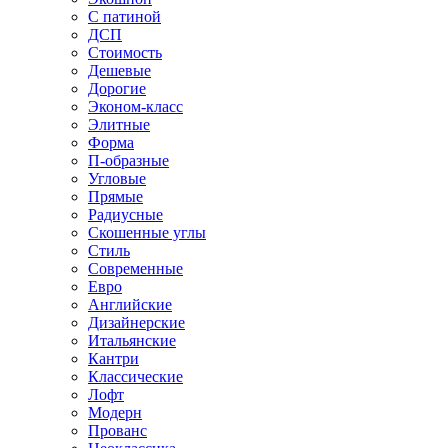
С патиной
ДСП
Стоимость
Дешевые
Дорогие
Эконом-класс
Элитные
Форма
П-образные
Угловые
Прямые
Радиусные
Скошенные углы
Стиль
Современные
Евро
Английские
Дизайнерские
Итальянские
Кантри
Классические
Лофт
Модерн
Прованс