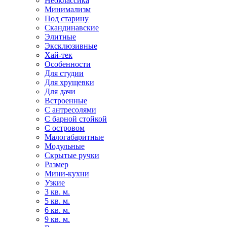
Неоклассика
Минимализм
Под старину
Скандинавские
Элитные
Эксклюзивные
Хай-тек
Особенности
Для студии
Для хрущевки
Для дачи
Встроенные
С антресолями
С барной стойкой
С островом
Малогабаритные
Модульные
Скрытые ручки
Размер
Мини-кухни
Узкие
3 кв. м.
5 кв. м.
6 кв. м.
9 кв. м.