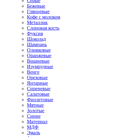
Серые
Бежевые
Глянцевые
Кофе с молоком
Металлик
Слоновая кость
Фуксия
Шоколад
Шампань
Оливковые
Оранжевые
Вишневые
Изумрудные
Венге
Ореховые
Янтарные
Сиреневые
Салатовые
Фиолетовые
Мятные
Золотые
Синие
Материал
МДФ
Эмаль