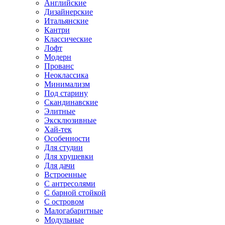
Английские
Дизайнерские
Итальянские
Кантри
Классические
Лофт
Модерн
Прованс
Неоклассика
Минимализм
Под старину
Скандинавские
Элитные
Эксклюзивные
Хай-тек
Особенности
Для студии
Для хрущевки
Для дачи
Встроенные
С антресолями
С барной стойкой
С островом
Малогабаритные
Модульные