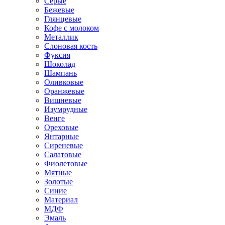
Серые
Бежевые
Глянцевые
Кофе с молоком
Металлик
Слоновая кость
Фуксия
Шоколад
Шампань
Оливковые
Оранжевые
Вишневые
Изумрудные
Венге
Ореховые
Янтарные
Сиреневые
Салатовые
Фиолетовые
Мятные
Золотые
Синие
Материал
МДФ
Эмаль