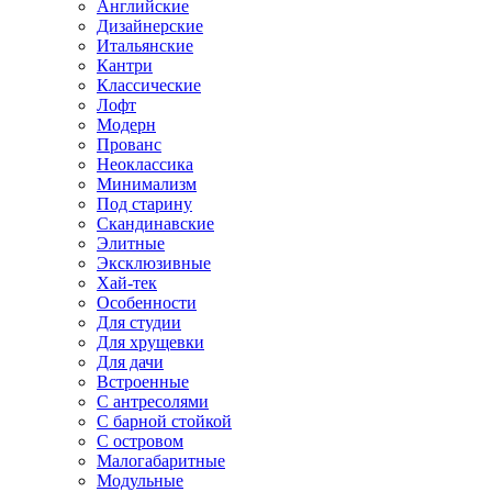
Английские
Дизайнерские
Итальянские
Кантри
Классические
Лофт
Модерн
Прованс
Неоклассика
Минимализм
Под старину
Скандинавские
Элитные
Эксклюзивные
Хай-тек
Особенности
Для студии
Для хрущевки
Для дачи
Встроенные
С антресолями
С барной стойкой
С островом
Малогабаритные
Модульные