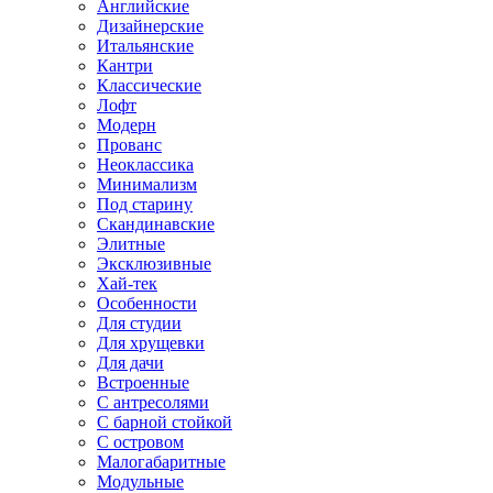
Английские
Дизайнерские
Итальянские
Кантри
Классические
Лофт
Модерн
Прованс
Неоклассика
Минимализм
Под старину
Скандинавские
Элитные
Эксклюзивные
Хай-тек
Особенности
Для студии
Для хрущевки
Для дачи
Встроенные
С антресолями
С барной стойкой
С островом
Малогабаритные
Модульные