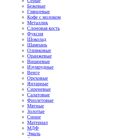
Серые
Бежевые
Глянцевые
Кофе с молоком
Металлик
Слоновая кость
Фуксия
Шоколад
Шампань
Оливковые
Оранжевые
Вишневые
Изумрудные
Венге
Ореховые
Янтарные
Сиреневые
Салатовые
Фиолетовые
Мятные
Золотые
Синие
Материал
МДФ
Эмаль