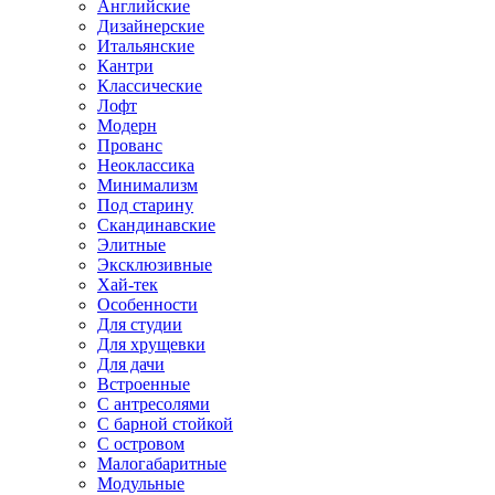
Английские
Дизайнерские
Итальянские
Кантри
Классические
Лофт
Модерн
Прованс
Неоклассика
Минимализм
Под старину
Скандинавские
Элитные
Эксклюзивные
Хай-тек
Особенности
Для студии
Для хрущевки
Для дачи
Встроенные
С антресолями
С барной стойкой
С островом
Малогабаритные
Модульные