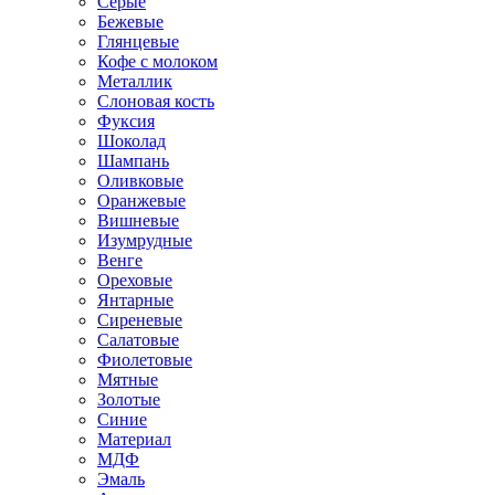
Серые
Бежевые
Глянцевые
Кофе с молоком
Металлик
Слоновая кость
Фуксия
Шоколад
Шампань
Оливковые
Оранжевые
Вишневые
Изумрудные
Венге
Ореховые
Янтарные
Сиреневые
Салатовые
Фиолетовые
Мятные
Золотые
Синие
Материал
МДФ
Эмаль