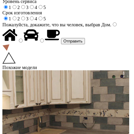
Уровень сервиса
1
2
3
4
5
Срок изготовления
1
2
3
4
5
Пожалуйста, докажите, что вы человек, выбрав
Дом
.
Похожие модели