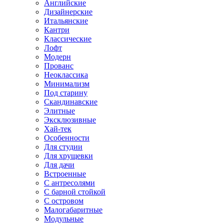
Английские
Дизайнерские
Итальянские
Кантри
Классические
Лофт
Модерн
Прованс
Неоклассика
Минимализм
Под старину
Скандинавские
Элитные
Эксклюзивные
Хай-тек
Особенности
Для студии
Для хрущевки
Для дачи
Встроенные
С антресолями
С барной стойкой
С островом
Малогабаритные
Модульные