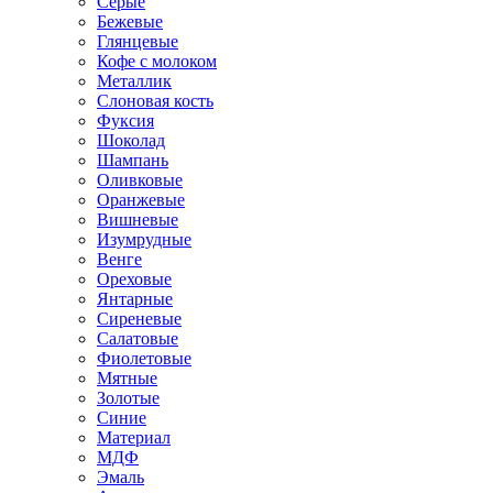
Серые
Бежевые
Глянцевые
Кофе с молоком
Металлик
Слоновая кость
Фуксия
Шоколад
Шампань
Оливковые
Оранжевые
Вишневые
Изумрудные
Венге
Ореховые
Янтарные
Сиреневые
Салатовые
Фиолетовые
Мятные
Золотые
Синие
Материал
МДФ
Эмаль