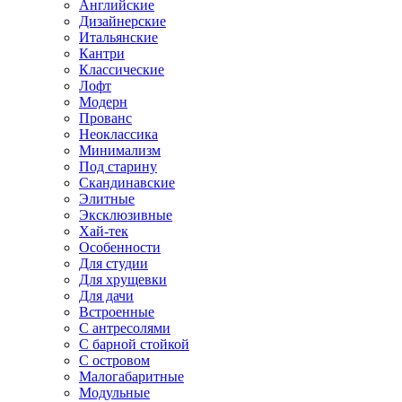
Английские
Дизайнерские
Итальянские
Кантри
Классические
Лофт
Модерн
Прованс
Неоклассика
Минимализм
Под старину
Скандинавские
Элитные
Эксклюзивные
Хай-тек
Особенности
Для студии
Для хрущевки
Для дачи
Встроенные
С антресолями
С барной стойкой
С островом
Малогабаритные
Модульные