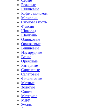
Серые
Бежевые
Глянцевые
Кофе с молоком
Металлик
Слоновая кость
Фуксия
Шоколад
Шампань
Оливковые
Оранжевые
Вишневые
Изумрудные
Венге
Ореховые
Янтарные
Сиреневые
Салатовые
Фиолетовые
Мятные
Золотые
Синие
Материал
МДФ
Эмаль