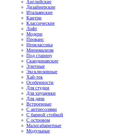
Английские
Дизайнерские
Итальянские
Кантри
Классические
Лофт
Модерн
Прованс
Неоклассика
Минимализм
Под старину
Скандинавские
Элитные
Эксклюзивные
Хай-тек
Особенности
Для студии
Для хрущевки
Для дачи
Встроенные
С антресолями
С барной стойкой
С островом
Малогабаритные
Модульные