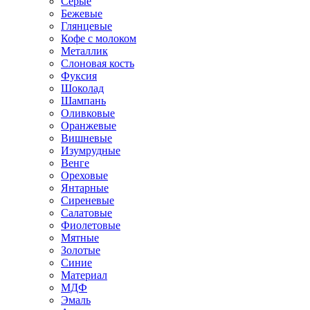
Серые
Бежевые
Глянцевые
Кофе с молоком
Металлик
Слоновая кость
Фуксия
Шоколад
Шампань
Оливковые
Оранжевые
Вишневые
Изумрудные
Венге
Ореховые
Янтарные
Сиреневые
Салатовые
Фиолетовые
Мятные
Золотые
Синие
Материал
МДФ
Эмаль