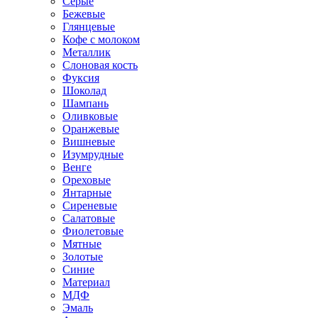
Серые
Бежевые
Глянцевые
Кофе с молоком
Металлик
Слоновая кость
Фуксия
Шоколад
Шампань
Оливковые
Оранжевые
Вишневые
Изумрудные
Венге
Ореховые
Янтарные
Сиреневые
Салатовые
Фиолетовые
Мятные
Золотые
Синие
Материал
МДФ
Эмаль