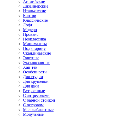
Английские
Дизайнерские
Итальянские
Кантри
Классические
Лофт
Модерн
Прованс
Неоклассика
Минимализм
Под старину
Скандинавские
Элитные
Эксклюзивные
Хай-тек
Особенности
Для студии
Для хрущевки
Для дачи
Встроенные
С антресолями
С барной стойкой
С островом
Малогабаритные
Модульные