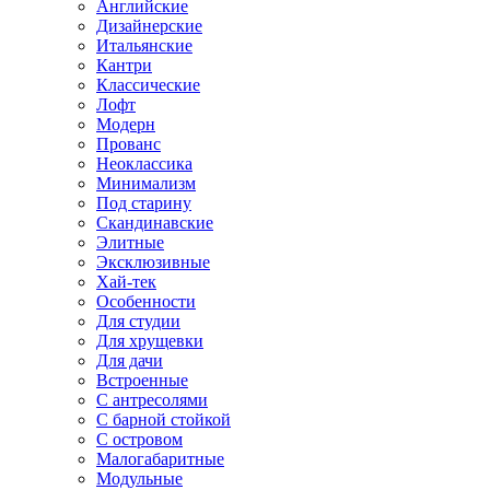
Английские
Дизайнерские
Итальянские
Кантри
Классические
Лофт
Модерн
Прованс
Неоклассика
Минимализм
Под старину
Скандинавские
Элитные
Эксклюзивные
Хай-тек
Особенности
Для студии
Для хрущевки
Для дачи
Встроенные
С антресолями
С барной стойкой
С островом
Малогабаритные
Модульные