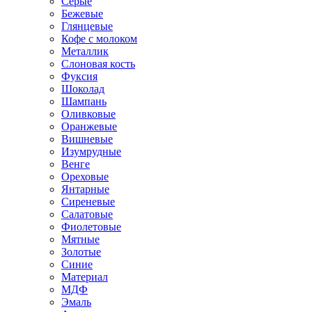
Серые
Бежевые
Глянцевые
Кофе с молоком
Металлик
Слоновая кость
Фуксия
Шоколад
Шампань
Оливковые
Оранжевые
Вишневые
Изумрудные
Венге
Ореховые
Янтарные
Сиреневые
Салатовые
Фиолетовые
Мятные
Золотые
Синие
Материал
МДФ
Эмаль