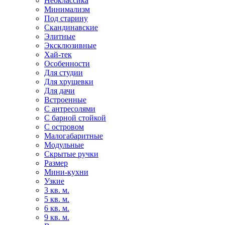
Неоклассика
Минимализм
Под старину
Скандинавские
Элитные
Эксклюзивные
Хай-тек
Особенности
Для студии
Для хрущевки
Для дачи
Встроенные
С антресолями
С барной стойкой
С островом
Малогабаритные
Модульные
Скрытые ручки
Размер
Мини-кухни
Узкие
3 кв. м.
5 кв. м.
6 кв. м.
9 кв. м.