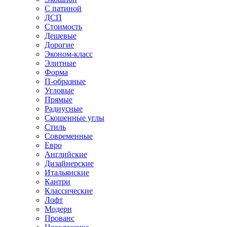
С патиной
ДСП
Стоимость
Дешевые
Дорогие
Эконом-класс
Элитные
Форма
П-образные
Угловые
Прямые
Радиусные
Скошенные углы
Стиль
Современные
Евро
Английские
Дизайнерские
Итальянские
Кантри
Классические
Лофт
Модерн
Прованс