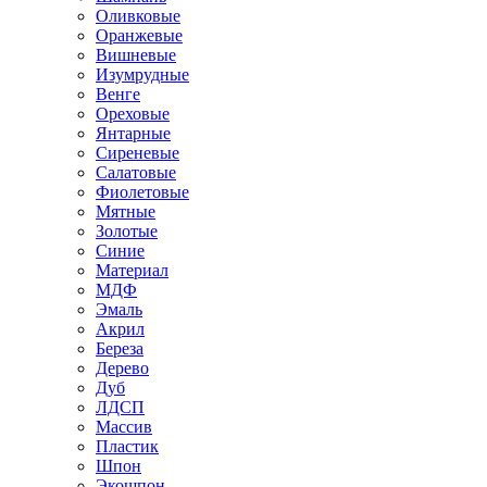
Оливковые
Оранжевые
Вишневые
Изумрудные
Венге
Ореховые
Янтарные
Сиреневые
Салатовые
Фиолетовые
Мятные
Золотые
Синие
Материал
МДФ
Эмаль
Акрил
Береза
Дерево
Дуб
ЛДСП
Массив
Пластик
Шпон
Экошпон