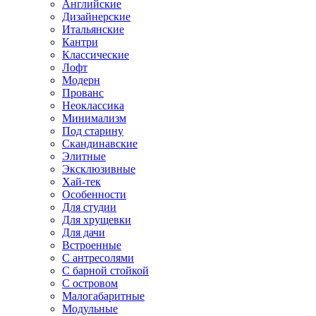
Английские
Дизайнерские
Итальянские
Кантри
Классические
Лофт
Модерн
Прованс
Неоклассика
Минимализм
Под старину
Скандинавские
Элитные
Эксклюзивные
Хай-тек
Особенности
Для студии
Для хрущевки
Для дачи
Встроенные
С антресолями
С барной стойкой
С островом
Малогабаритные
Модульные