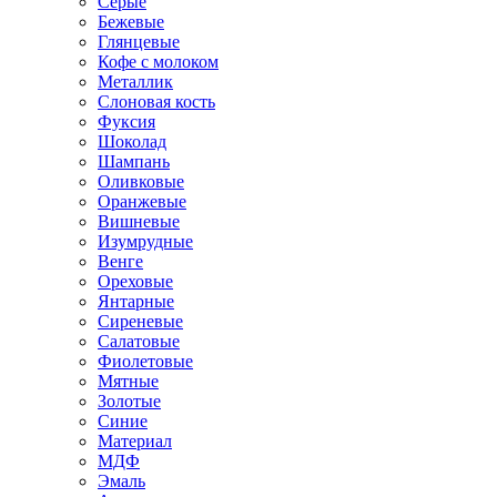
Серые
Бежевые
Глянцевые
Кофе с молоком
Металлик
Слоновая кость
Фуксия
Шоколад
Шампань
Оливковые
Оранжевые
Вишневые
Изумрудные
Венге
Ореховые
Янтарные
Сиреневые
Салатовые
Фиолетовые
Мятные
Золотые
Синие
Материал
МДФ
Эмаль