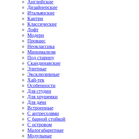
Английские
Дизайнерские
Итальянские
Кантри
Классические
Лофт
Модерн
Прованс
Неоклассика
Минимализм
Под старину
Скандинавские
Элитные
Эксклюзивные
Хай-тек
Особенности
Для студии
Для хрущевки
Для дачи
Встроенные
С антресолями
С барной стойкой
С островом
Малогабаритные
Модульные