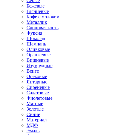
Серые
Бежевые
Глянцевые
Кофе с молоком
Металлик
Слоновая кость
Фуксия
Шоколад
Шампань
Оливковые
Оранжевые
Вишневые
Изумрудные
Венге
Ореховые
Янтарные
Сиреневые
Салатовые
Фиолетовые
Мятные
Золотые
Синие
Материал
МДФ
Эмаль