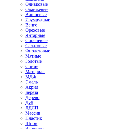
Оливковые
Оранжевые
Вишневые
Изумрудные
Венге
Ореховые
Янтарные
Сиреневые
Салатовые
Фиолетовые
Мятные
Золотые
Синие
Материал
МДФ
Эмаль
Акрил
Береза
Дерево
Дуб
ЛДСП
Массив
Пластик
Шпон
Экошпон