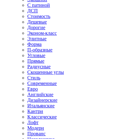
С патиной
ДСП
Стоимость
Дешевые
Дорогие
Эконом-класс
Элитные
Форма
П-образные
Угловые
Прямые
Радиусные
Скошенные углы
Стиль
Современные
Евро
Английские
Дизайнерские
Итальянские
Кантри
Классические
Лофт
Модерн
Прованс