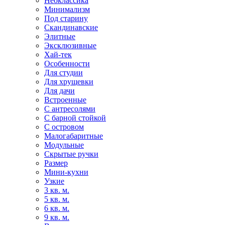
Неоклассика
Минимализм
Под старину
Скандинавские
Элитные
Эксклюзивные
Хай-тек
Особенности
Для студии
Для хрущевки
Для дачи
Встроенные
С антресолями
С барной стойкой
С островом
Малогабаритные
Модульные
Скрытые ручки
Размер
Мини-кухни
Узкие
3 кв. м.
5 кв. м.
6 кв. м.
9 кв. м.