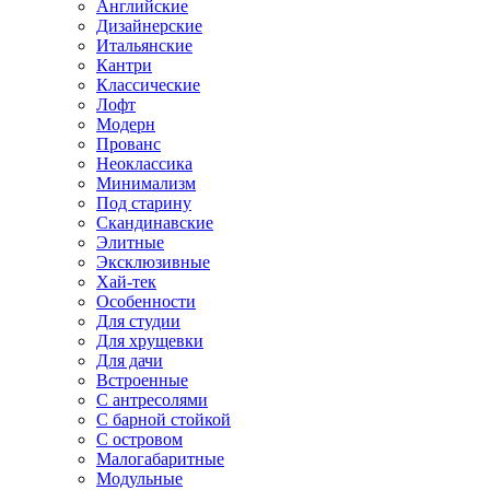
Английские
Дизайнерские
Итальянские
Кантри
Классические
Лофт
Модерн
Прованс
Неоклассика
Минимализм
Под старину
Скандинавские
Элитные
Эксклюзивные
Хай-тек
Особенности
Для студии
Для хрущевки
Для дачи
Встроенные
С антресолями
С барной стойкой
С островом
Малогабаритные
Модульные