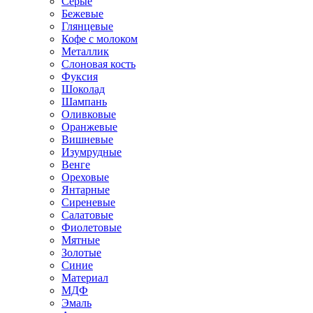
Серые
Бежевые
Глянцевые
Кофе с молоком
Металлик
Слоновая кость
Фуксия
Шоколад
Шампань
Оливковые
Оранжевые
Вишневые
Изумрудные
Венге
Ореховые
Янтарные
Сиреневые
Салатовые
Фиолетовые
Мятные
Золотые
Синие
Материал
МДФ
Эмаль