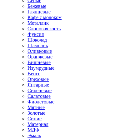
Серые
Бежевые
Глянцевые
Кофе с молоком
Металлик
Слоновая кость
Фуксия
Шоколад
Шампань
Оливковые
Оранжевые
Вишневые
Изумрудные
Венге
Ореховые
Янтарные
Сиреневые
Салатовые
Фиолетовые
Мятные
Золотые
Синие
Материал
МДФ
Эмаль