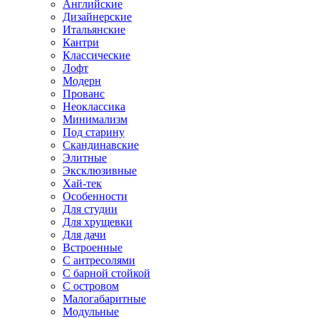
Английские
Дизайнерские
Итальянские
Кантри
Классические
Лофт
Модерн
Прованс
Неоклассика
Минимализм
Под старину
Скандинавские
Элитные
Эксклюзивные
Хай-тек
Особенности
Для студии
Для хрущевки
Для дачи
Встроенные
С антресолями
С барной стойкой
С островом
Малогабаритные
Модульные