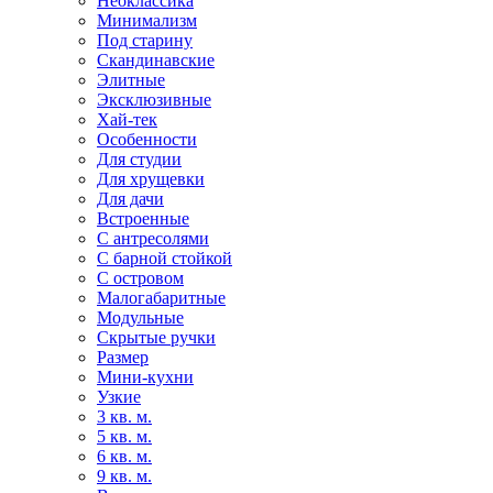
Неоклассика
Минимализм
Под старину
Скандинавские
Элитные
Эксклюзивные
Хай-тек
Особенности
Для студии
Для хрущевки
Для дачи
Встроенные
С антресолями
С барной стойкой
С островом
Малогабаритные
Модульные
Скрытые ручки
Размер
Мини-кухни
Узкие
3 кв. м.
5 кв. м.
6 кв. м.
9 кв. м.