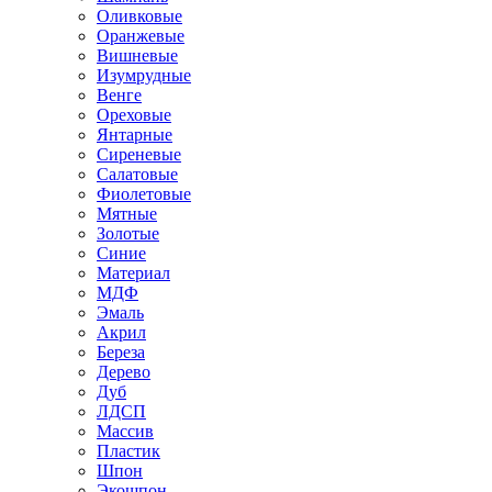
Оливковые
Оранжевые
Вишневые
Изумрудные
Венге
Ореховые
Янтарные
Сиреневые
Салатовые
Фиолетовые
Мятные
Золотые
Синие
Материал
МДФ
Эмаль
Акрил
Береза
Дерево
Дуб
ЛДСП
Массив
Пластик
Шпон
Экошпон