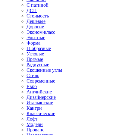
С патиной
ДСП
Стоимость
Дешевые
Дорогие
Эконом-класс
Элитные
Форма
П-образные
Угловые
Прямые
Радиусные
Скошенные углы
Стиль
Современные
Евро
Английские
Дизайнерские
Итальянские
Кантри
Классические
Лофт
Модерн
Прованс