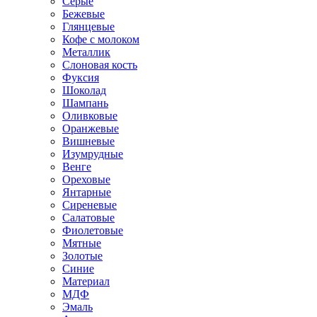
Серые
Бежевые
Глянцевые
Кофе с молоком
Металлик
Слоновая кость
Фуксия
Шоколад
Шампань
Оливковые
Оранжевые
Вишневые
Изумрудные
Венге
Ореховые
Янтарные
Сиреневые
Салатовые
Фиолетовые
Мятные
Золотые
Синие
Материал
МДФ
Эмаль