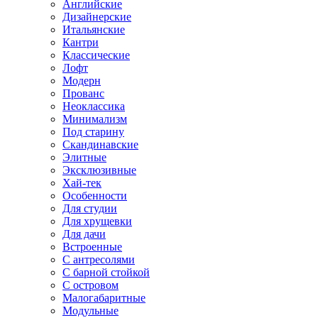
Английские
Дизайнерские
Итальянские
Кантри
Классические
Лофт
Модерн
Прованс
Неоклассика
Минимализм
Под старину
Скандинавские
Элитные
Эксклюзивные
Хай-тек
Особенности
Для студии
Для хрущевки
Для дачи
Встроенные
С антресолями
С барной стойкой
С островом
Малогабаритные
Модульные