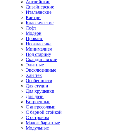
Английские
Дизайнерские
Итальянские
Кантри
Классические
Лофт
Модерн
Прованс
Неоклассика
Минимализм
Под старину
Скандинавские
Элитные
Эксклюзивные
Хай-тек
Особенности
Для студии
Для хрущевки
Для дачи
Встроенные
С антресолями
С барной стойкой
С островом
Малогабаритные
Модульные