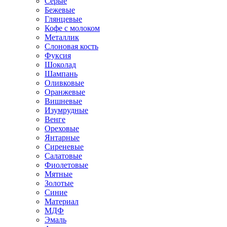
Серые
Бежевые
Глянцевые
Кофе с молоком
Металлик
Слоновая кость
Фуксия
Шоколад
Шампань
Оливковые
Оранжевые
Вишневые
Изумрудные
Венге
Ореховые
Янтарные
Сиреневые
Салатовые
Фиолетовые
Мятные
Золотые
Синие
Материал
МДФ
Эмаль