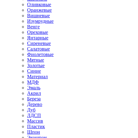
Оливковые
Оранжевые
Вишневые
Изумрудные
Венге
Ореховые
Янтарные
Сиреневые
Салатовые
Фиолетовые
Мятные
Золотые
Синие
Материал
МДФ
Эмаль
Акрил
Береза
Дерево
Дуб
ЛДСП
Массив
Пластик
Шпон
Экошпон