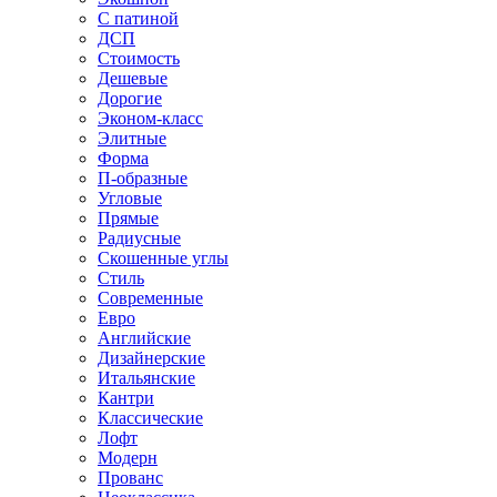
С патиной
ДСП
Стоимость
Дешевые
Дорогие
Эконом-класс
Элитные
Форма
П-образные
Угловые
Прямые
Радиусные
Скошенные углы
Стиль
Современные
Евро
Английские
Дизайнерские
Итальянские
Кантри
Классические
Лофт
Модерн
Прованс