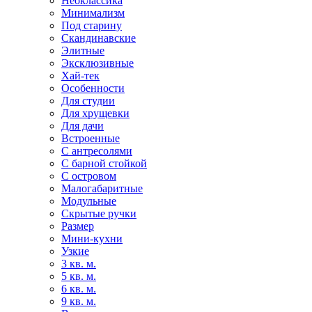
Неоклассика
Минимализм
Под старину
Скандинавские
Элитные
Эксклюзивные
Хай-тек
Особенности
Для студии
Для хрущевки
Для дачи
Встроенные
С антресолями
С барной стойкой
С островом
Малогабаритные
Модульные
Скрытые ручки
Размер
Мини-кухни
Узкие
3 кв. м.
5 кв. м.
6 кв. м.
9 кв. м.