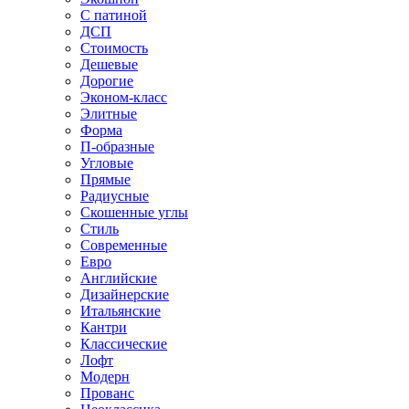
С патиной
ДСП
Стоимость
Дешевые
Дорогие
Эконом-класс
Элитные
Форма
П-образные
Угловые
Прямые
Радиусные
Скошенные углы
Стиль
Современные
Евро
Английские
Дизайнерские
Итальянские
Кантри
Классические
Лофт
Модерн
Прованс