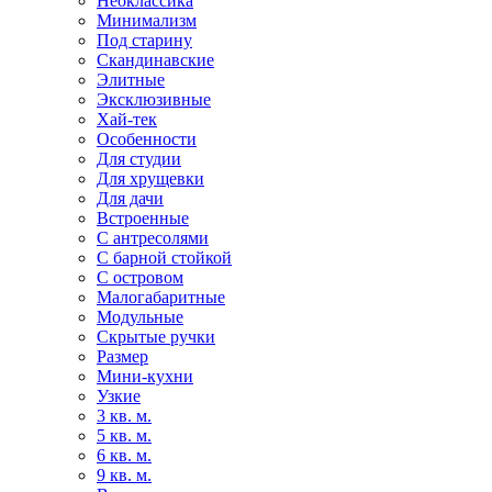
Неоклассика
Минимализм
Под старину
Скандинавские
Элитные
Эксклюзивные
Хай-тек
Особенности
Для студии
Для хрущевки
Для дачи
Встроенные
С антресолями
С барной стойкой
С островом
Малогабаритные
Модульные
Скрытые ручки
Размер
Мини-кухни
Узкие
3 кв. м.
5 кв. м.
6 кв. м.
9 кв. м.