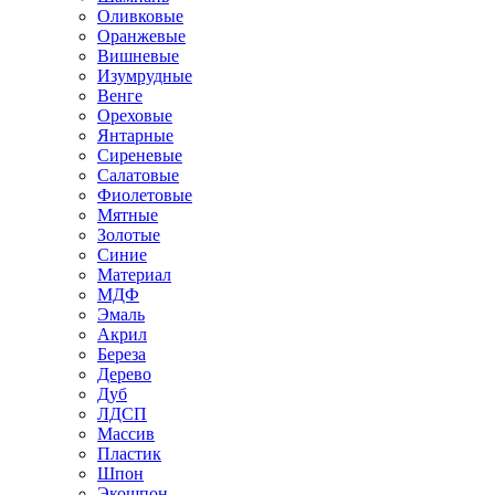
Оливковые
Оранжевые
Вишневые
Изумрудные
Венге
Ореховые
Янтарные
Сиреневые
Салатовые
Фиолетовые
Мятные
Золотые
Синие
Материал
МДФ
Эмаль
Акрил
Береза
Дерево
Дуб
ЛДСП
Массив
Пластик
Шпон
Экошпон