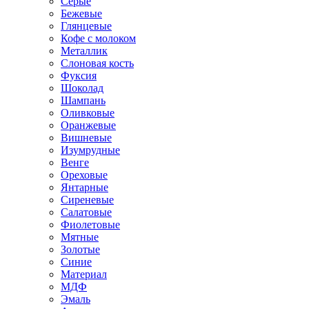
Серые
Бежевые
Глянцевые
Кофе с молоком
Металлик
Слоновая кость
Фуксия
Шоколад
Шампань
Оливковые
Оранжевые
Вишневые
Изумрудные
Венге
Ореховые
Янтарные
Сиреневые
Салатовые
Фиолетовые
Мятные
Золотые
Синие
Материал
МДФ
Эмаль