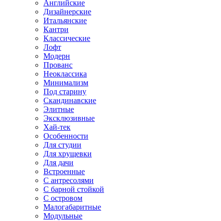
Английские
Дизайнерские
Итальянские
Кантри
Классические
Лофт
Модерн
Прованс
Неоклассика
Минимализм
Под старину
Скандинавские
Элитные
Эксклюзивные
Хай-тек
Особенности
Для студии
Для хрущевки
Для дачи
Встроенные
С антресолями
С барной стойкой
С островом
Малогабаритные
Модульные