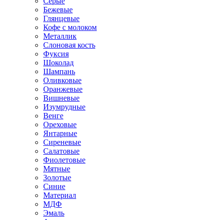
Серые
Бежевые
Глянцевые
Кофе с молоком
Металлик
Слоновая кость
Фуксия
Шоколад
Шампань
Оливковые
Оранжевые
Вишневые
Изумрудные
Венге
Ореховые
Янтарные
Сиреневые
Салатовые
Фиолетовые
Мятные
Золотые
Синие
Материал
МДФ
Эмаль