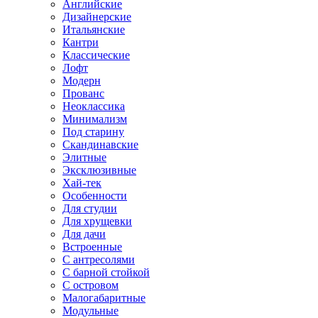
Английские
Дизайнерские
Итальянские
Кантри
Классические
Лофт
Модерн
Прованс
Неоклассика
Минимализм
Под старину
Скандинавские
Элитные
Эксклюзивные
Хай-тек
Особенности
Для студии
Для хрущевки
Для дачи
Встроенные
С антресолями
С барной стойкой
С островом
Малогабаритные
Модульные