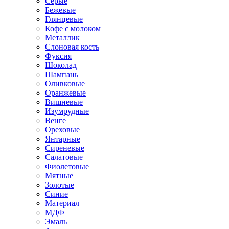
Серые
Бежевые
Глянцевые
Кофе с молоком
Металлик
Слоновая кость
Фуксия
Шоколад
Шампань
Оливковые
Оранжевые
Вишневые
Изумрудные
Венге
Ореховые
Янтарные
Сиреневые
Салатовые
Фиолетовые
Мятные
Золотые
Синие
Материал
МДФ
Эмаль