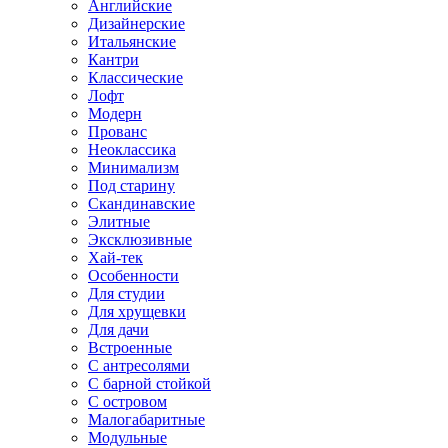
Английские
Дизайнерские
Итальянские
Кантри
Классические
Лофт
Модерн
Прованс
Неоклассика
Минимализм
Под старину
Скандинавские
Элитные
Эксклюзивные
Хай-тек
Особенности
Для студии
Для хрущевки
Для дачи
Встроенные
С антресолями
С барной стойкой
С островом
Малогабаритные
Модульные