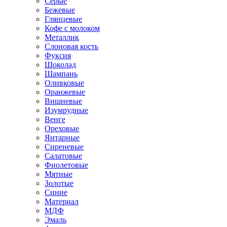
Серые
Бежевые
Глянцевые
Кофе с молоком
Металлик
Слоновая кость
Фуксия
Шоколад
Шампань
Оливковые
Оранжевые
Вишневые
Изумрудные
Венге
Ореховые
Янтарные
Сиреневые
Салатовые
Фиолетовые
Мятные
Золотые
Синие
Материал
МДФ
Эмаль