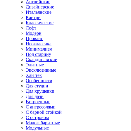
Английские
Дизайнерские
Итальянские
Кантри
Классические
Лофт
Модерн
Прованс
Неоклассика
Минимализм
Под старину
Скандинавские
Элитные
Эксклюзивные
Хай-тек
Особенности
Для студии
Для хрущевки
Для дачи
Встроенные
С антресолями
С барной стойкой
С островом
Малогабаритные
Модульные