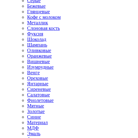
Серые
Бежевые
Глянцевые
Кофе с молоком
Металлик
Слоновая кость
Фуксия
Шоколад
Шампань
Оливковые
Оранжевые
Вишневые
Изумрудные
Венге
Ореховые
Янтарные
Сиреневые
Салатовые
Фиолетовые
Мятные
Золотые
Синие
Материал
МДФ
Эмаль