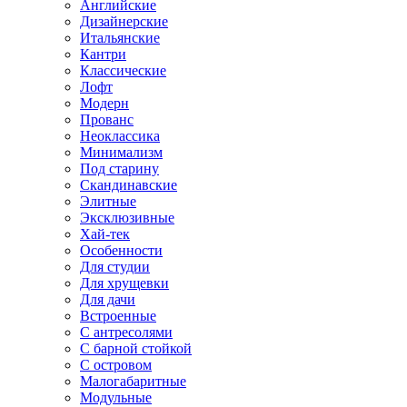
Английские
Дизайнерские
Итальянские
Кантри
Классические
Лофт
Модерн
Прованс
Неоклассика
Минимализм
Под старину
Скандинавские
Элитные
Эксклюзивные
Хай-тек
Особенности
Для студии
Для хрущевки
Для дачи
Встроенные
С антресолями
С барной стойкой
С островом
Малогабаритные
Модульные