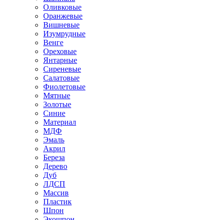
Оливковые
Оранжевые
Вишневые
Изумрудные
Венге
Ореховые
Янтарные
Сиреневые
Салатовые
Фиолетовые
Мятные
Золотые
Синие
Материал
МДФ
Эмаль
Акрил
Береза
Дерево
Дуб
ЛДСП
Массив
Пластик
Шпон
Экошпон