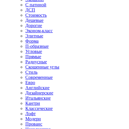
С патиной
ДСП
Стоимость
Дешевые
Дорогие
Эконом-класс
Элитные
Форма
П-образные
Угловые
Прямые
Радиусные
Скошенные углы
Стиль
Современные
Евро
Английские
Дизайнерские
Итальянские
Кантри
Классические
Лофт
Модерн
Прованс