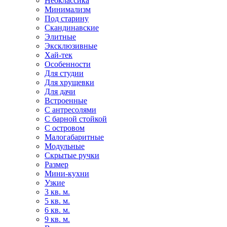
Неоклассика
Минимализм
Под старину
Скандинавские
Элитные
Эксклюзивные
Хай-тек
Особенности
Для студии
Для хрущевки
Для дачи
Встроенные
С антресолями
С барной стойкой
С островом
Малогабаритные
Модульные
Скрытые ручки
Размер
Мини-кухни
Узкие
3 кв. м.
5 кв. м.
6 кв. м.
9 кв. м.