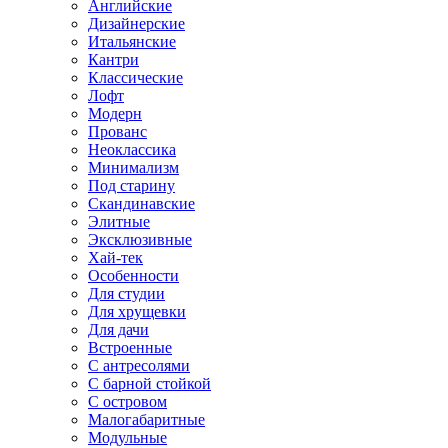
Английские
Дизайнерские
Итальянские
Кантри
Классические
Лофт
Модерн
Прованс
Неоклассика
Минимализм
Под старину
Скандинавские
Элитные
Эксклюзивные
Хай-тек
Особенности
Для студии
Для хрущевки
Для дачи
Встроенные
С антресолями
С барной стойкой
С островом
Малогабаритные
Модульные