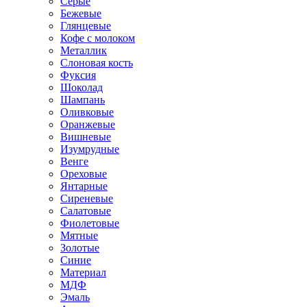
Серые
Бежевые
Глянцевые
Кофе с молоком
Металлик
Слоновая кость
Фуксия
Шоколад
Шампань
Оливковые
Оранжевые
Вишневые
Изумрудные
Венге
Ореховые
Янтарные
Сиреневые
Салатовые
Фиолетовые
Мятные
Золотые
Синие
Материал
МДФ
Эмаль