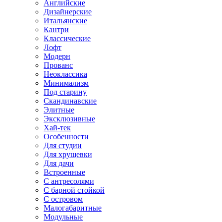
Английские
Дизайнерские
Итальянские
Кантри
Классические
Лофт
Модерн
Прованс
Неоклассика
Минимализм
Под старину
Скандинавские
Элитные
Эксклюзивные
Хай-тек
Особенности
Для студии
Для хрущевки
Для дачи
Встроенные
С антресолями
С барной стойкой
С островом
Малогабаритные
Модульные