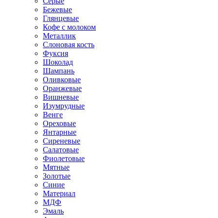
Серые
Бежевые
Глянцевые
Кофе с молоком
Металлик
Слоновая кость
Фуксия
Шоколад
Шампань
Оливковые
Оранжевые
Вишневые
Изумрудные
Венге
Ореховые
Янтарные
Сиреневые
Салатовые
Фиолетовые
Мятные
Золотые
Синие
Материал
МДФ
Эмаль