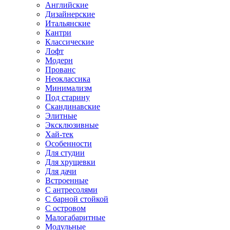
Английские
Дизайнерские
Итальянские
Кантри
Классические
Лофт
Модерн
Прованс
Неоклассика
Минимализм
Под старину
Скандинавские
Элитные
Эксклюзивные
Хай-тек
Особенности
Для студии
Для хрущевки
Для дачи
Встроенные
С антресолями
С барной стойкой
С островом
Малогабаритные
Модульные