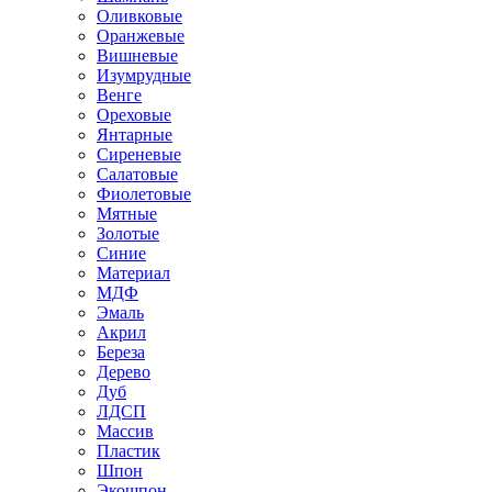
Оливковые
Оранжевые
Вишневые
Изумрудные
Венге
Ореховые
Янтарные
Сиреневые
Салатовые
Фиолетовые
Мятные
Золотые
Синие
Материал
МДФ
Эмаль
Акрил
Береза
Дерево
Дуб
ЛДСП
Массив
Пластик
Шпон
Экошпон