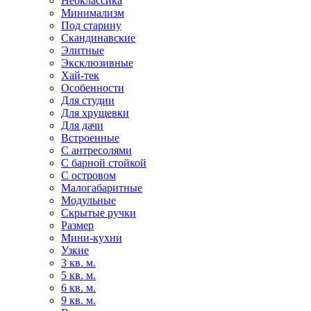
Неоклассика
Минимализм
Под старину
Скандинавские
Элитные
Эксклюзивные
Хай-тек
Особенности
Для студии
Для хрущевки
Для дачи
Встроенные
С антресолями
С барной стойкой
С островом
Малогабаритные
Модульные
Скрытые ручки
Размер
Мини-кухни
Узкие
3 кв. м.
5 кв. м.
6 кв. м.
9 кв. м.