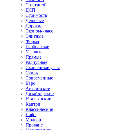
С патиной
ДСП
Стоимость
Дешевые
Дорогие
Эконом-класс
Элитные
Форма
П-образные
Угловые
Прямые
Радиусные
Скошенные углы
Стиль
Современные
Евро
Английские
Дизайнерские
Итальянские
Кантри
Классические
Лофт
Модерн
Прованс