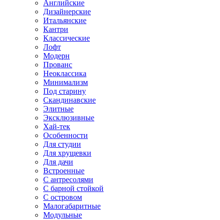
Английские
Дизайнерские
Итальянские
Кантри
Классические
Лофт
Модерн
Прованс
Неоклассика
Минимализм
Под старину
Скандинавские
Элитные
Эксклюзивные
Хай-тек
Особенности
Для студии
Для хрущевки
Для дачи
Встроенные
С антресолями
С барной стойкой
С островом
Малогабаритные
Модульные