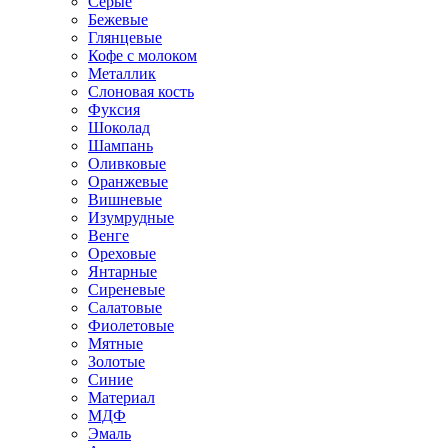
Серые
Бежевые
Глянцевые
Кофе с молоком
Металлик
Слоновая кость
Фуксия
Шоколад
Шампань
Оливковые
Оранжевые
Вишневые
Изумрудные
Венге
Ореховые
Янтарные
Сиреневые
Салатовые
Фиолетовые
Мятные
Золотые
Синие
Материал
МДФ
Эмаль