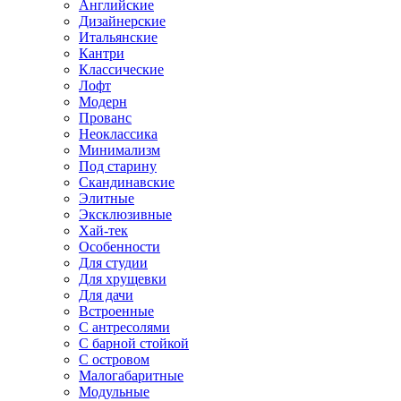
Английские
Дизайнерские
Итальянские
Кантри
Классические
Лофт
Модерн
Прованс
Неоклассика
Минимализм
Под старину
Скандинавские
Элитные
Эксклюзивные
Хай-тек
Особенности
Для студии
Для хрущевки
Для дачи
Встроенные
С антресолями
С барной стойкой
С островом
Малогабаритные
Модульные