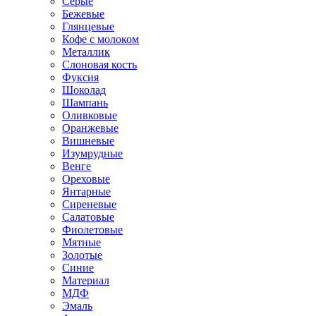
Серые
Бежевые
Глянцевые
Кофе с молоком
Металлик
Слоновая кость
Фуксия
Шоколад
Шампань
Оливковые
Оранжевые
Вишневые
Изумрудные
Венге
Ореховые
Янтарные
Сиреневые
Салатовые
Фиолетовые
Мятные
Золотые
Синие
Материал
МДФ
Эмаль