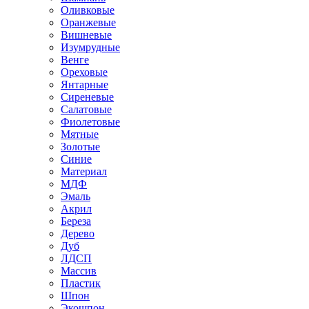
Оливковые
Оранжевые
Вишневые
Изумрудные
Венге
Ореховые
Янтарные
Сиреневые
Салатовые
Фиолетовые
Мятные
Золотые
Синие
Материал
МДФ
Эмаль
Акрил
Береза
Дерево
Дуб
ЛДСП
Массив
Пластик
Шпон
Экошпон