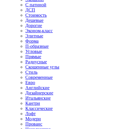
С патиной
ДСП
Стоимость
Дешевые
Дорогие
Эконом-класс
Элитные
Форма
П-образные
Угловые
Прямые
Радиусные
Скошенные углы
Стиль
Современные
Евро
Английские
Дизайнерские
Итальянские
Кантри
Классические
Лофт
Модерн
Прованс