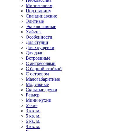
Неоклассика
Минимализм
Под старину
Скандинавские
Элитные
Эксклюзивные
Хай-тек
Особенности
Для студии
Для хрущевки
Для дачи
Встроенные
С антресолями
С барной стойкой
С островом
Малогабаритные
Модульные
Скрытые ручки
Размер
Мини-кухни
Узкие
3 кв. м.
5 кв. м.
6 кв. м.
9 кв. м.